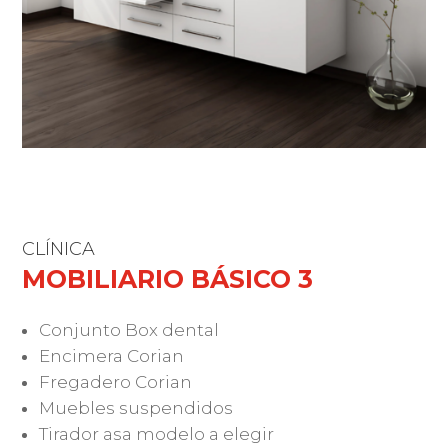
CLÍNICA
MOBILIARIO BÁSICO 3
Conjunto Box dental
Encimera Corian
Fregadero Corian
Muebles suspendidos
Tirador asa modelo a elegir